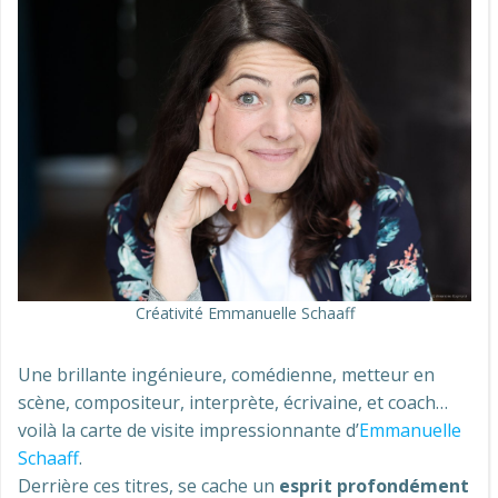
Créativité Emmanuelle Schaaff
Une brillante ingénieure, comédienne, metteur en
scène, compositeur, interprète, écrivaine, et coach…
voilà la carte de visite impressionnante d’
Emmanuelle
Schaaff
.
Derrière ces titres, se cache un
esprit profondément