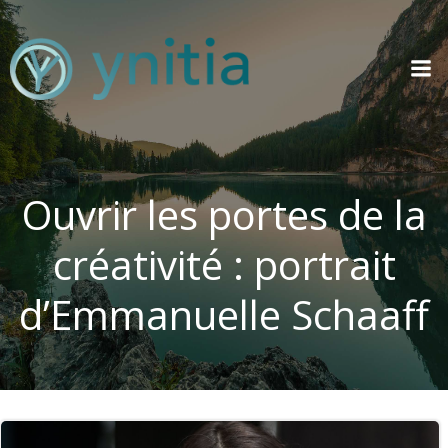
Aller
au
contenu
Ouvrir les portes de la
créativité : portrait
d’Emmanuelle Schaaff