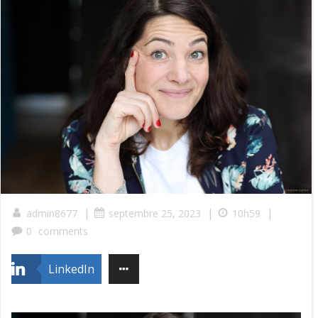
|
|
|
admin8677
septembre 25, 2023
10h59
0
comments
LinkedIn