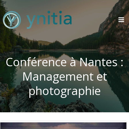
Aller
au
contenu
Conférence à Nantes :
Management et
photographie