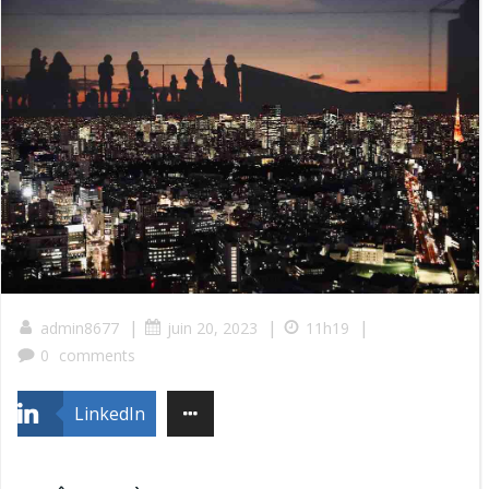
|
|
|
admin8677
juin 20, 2023
11h19
0
comments
LinkedIn