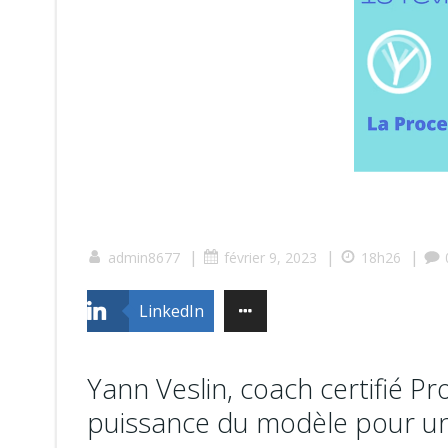
|
|
|
admin8677
février 9, 2023
18h26
LinkedIn
Yann Veslin, coach certifié 
puissance du modèle pour un